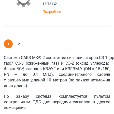
18 734 ₽
Подробнее
1
2
Система
САКЗ-МК®-2 состоит
из сигнализаторов
СЗ-1
(п
газ)/
СЗ-3
(сжиженный газ) и
СЗ-2
(оксид углерода),
блока БСУ, клапана КЗЭУГ или
КЗГЭМ-У
(DN = 15÷150,
PN — до 0,4 МПа), соединительного кабеля
с разъемами длиной 10 метров (по заказу возможна
иная длина).
По заказу система комплектуется пультом
контрольным ПДС для передачи сигналов в другое
помещение.