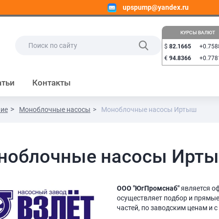
upspump@yandex.ru
КУРСЫ ВАЛЮТ
$
82.1665
+0.758
€
94.8366
+0.778
атьи
Контакты
ние
Моноблочные насосы
Моноблочные насосы Иртыш
ноблочные насосы Ирт
ООО "ЮгПромснаб"
является о
осуществляет подбор и прямые
частей, по заводским ценам и с