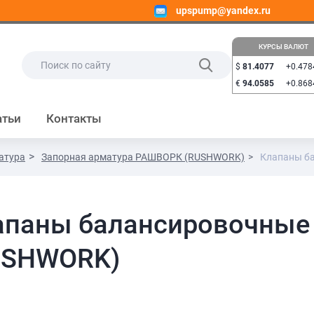
upspump@yandex.ru
КУРСЫ ВАЛЮТ
$
81.4077
+0.478
€
94.0585
+0.868
атьи
Контакты
атура
Запорная арматура РАШВОРК (RUSHWORK)
Клапаны б
апаны балансировочны
USHWORK)