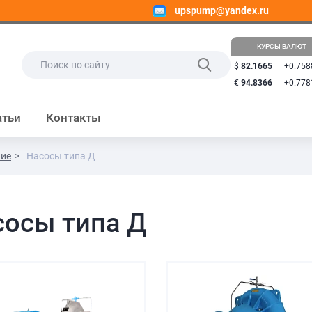
upspump@yandex.ru
КУРСЫ ВАЛЮТ
$
82.1665
+0.758
€
94.8366
+0.778
атьи
Контакты
ние
Насосы типа Д
сосы типа Д