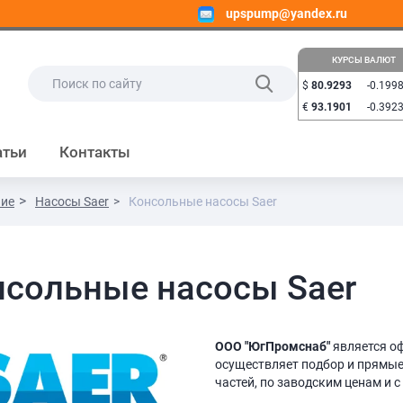
upspump@yandex.ru
КУРСЫ ВАЛЮТ
$
80.9293
-0.199
€
93.1901
-0.392
атьи
Контакты
ние
Насосы Saer
Консольные насосы Saer
нсольные насосы Saer
ООО "ЮгПромснаб"
является о
осуществляет подбор и прямые
частей, по заводским ценам и с