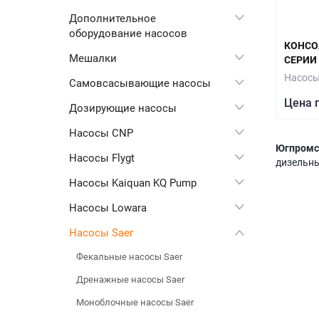
Дополнительное
оборудование насосов
КОНСО
Мешалки
СЕРИИ 
Насосы
Самовсасывающие насосы
Цена 
Дозирующие насосы
Насосы CNP
Югпромс
Насосы Flygt
дизельны
Насосы Kaiquan KQ Pump
Насосы Lowara
Насосы Saer
Фекальные насосы Saer
Дренажные насосы Saer
Моноблочные насосы Saer