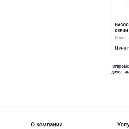
НАСОС
СЕРИИ 
Насосы
Цена 
Югпромс
дизельны
О компании
Услу