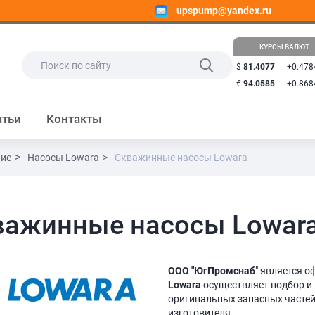
upspump@yandex.ru
КУРСЫ ВАЛЮТ
$
81.4077
+0.478
€
94.0585
+0.868
атьи
Контакты
ние
Насосы Lowara
Скважинные насосы Lowara
важинные насосы Lowar
ООО "ЮгПромснаб
" является 
Lowara
осуществляет подбор и
оригинальных запасных частей,
изготовителя.