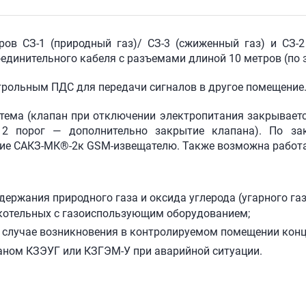
оров
СЗ-1
(природный газ)/
СЗ-3
(сжиженный газ) и
СЗ-2
соединительного кабеля с разъемами длиной 10 метров (по
трольным ПДС для передачи сигналов в другое помещение
тема (клапан при отключении электропитания закрываетс
, 2 порог — дополнительно закрытие клапана). По за
ние
САКЗ-МК®-2
к
GSM-извещателю
. Также возможна работ
:
ержания природного газа и оксида углерода (угарного газ
котельных с газоиспользующим оборудованием;
 случае возникновения в контролируемом помещении конц
аном КЗЭУГ или КЗГЭМ-У при аварийной ситуации.