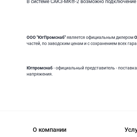
В системе САКЗ-МК®-2 возможно подключение 
ООО "ЮгПромснаб"
является официальным дилером
О
частей, по заводским ценам и с сохранением всех гар
Югпромснаб
- официальный представитель - поставка
напряжения.
О компании
Услу