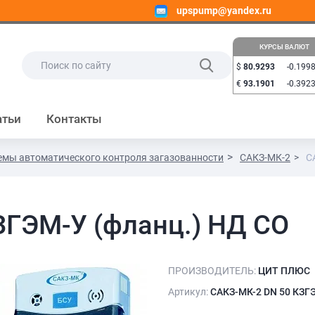
upspump@yandex.ru
КУРСЫ ВАЛЮТ
$
80.9293
-0.199
€
93.1901
-0.392
атьи
Контакты
емы автоматического контроля загазованности
САКЗ-МК-2
С
ЗГЭМ-У (фланц.) НД СО
ПРОИЗВОДИТЕЛЬ:
ЦИТ ПЛЮС
Артикул:
САКЗ-МК-2 DN 50 КЗГЭ