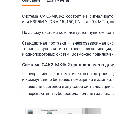
Описание
Документы
Система
САКЗ-МК®-2 состоит
из сигнализат
или
КЗГЭМ-У
(DN = 15÷150, PN — до 0,4 МПа), 
По заказу система комплектуется пультом кон
Стандартная поставка — энергозависимая сис
только звуковая и световая сигнализация
и однопороговых систем. Возможно подключе
Система
САКЗ-МК®-2
предназначена для
непрерывного автоматического контроля сод
и коммунально-бытовых помещений и зданий, 
выдачи световой и звуковой сигнализации в
перекрытия трубопровода подачи газа клап