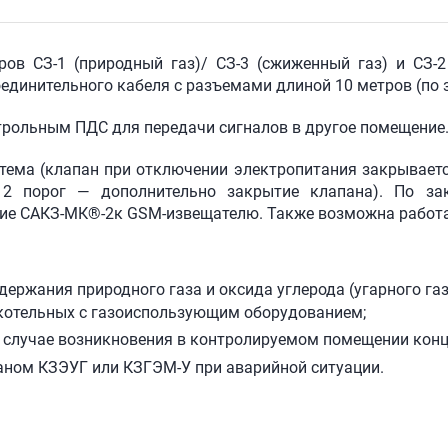
оров
СЗ-1
(природный газ)/
СЗ-3
(сжиженный газ) и
СЗ-2
соединительного кабеля с разъемами длиной 10 метров (по
трольным ПДС для передачи сигналов в другое помещение
тема (клапан при отключении электропитания закрываетс
, 2 порог — дополнительно закрытие клапана). По за
ние
САКЗ-МК®-2
к
GSM-извещателю
. Также возможна работ
:
ержания природного газа и оксида углерода (угарного газ
котельных с газоиспользующим оборудованием;
 случае возникновения в контролируемом помещении конц
аном КЗЭУГ или КЗГЭМ-У при аварийной ситуации.