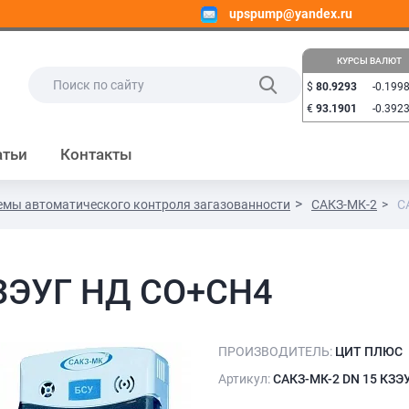
upspump@yandex.ru
КУРСЫ ВАЛЮТ
$
80.9293
-0.199
€
93.1901
-0.392
атьи
Контакты
емы автоматического контроля загазованности
САКЗ-МК-2
С
КЗЭУГ НД СО+СН4
ПРОИЗВОДИТЕЛЬ:
ЦИТ ПЛЮС
Артикул:
САКЗ-МК-2 DN 15 КЗЭ