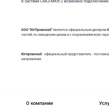
В системе САКЗ-МК®-2 возможно подключение 
ООО "ЮгПромснаб"
является официальным дилером
О
частей, по заводским ценам и с сохранением всех гар
Югпромснаб
- официальный представитель - поставка
напряжения.
О компании
Услу