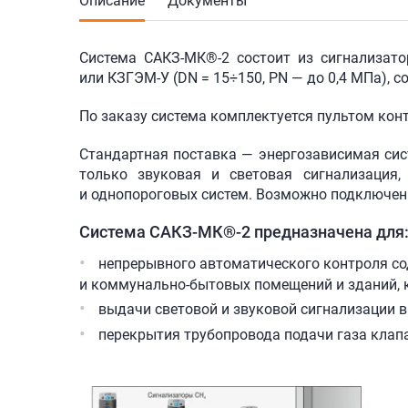
Описание
Документы
Система
САКЗ-МК®-2 состоит
из сигнализат
или
КЗГЭМ-У
(DN = 15÷150, PN — до 0,4 МПа), 
По заказу система комплектуется пультом кон
Стандартная поставка — энергозависимая сис
только звуковая и световая сигнализация
и однопороговых систем. Возможно подключе
Система
САКЗ-МК®-2
предназначена для
непрерывного автоматического контроля сод
и коммунально-бытовых помещений и зданий, 
выдачи световой и звуковой сигнализации в
перекрытия трубопровода подачи газа клап