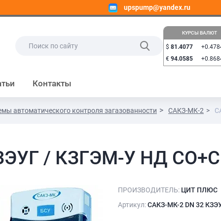
upspump@yandex.ru
КУРСЫ ВАЛЮТ
$
81.4077
+0.478
€
94.0585
+0.868
атьи
Контакты
емы автоматического контроля загазованности
САКЗ-МК-2
С
ЗЭУГ / КЗГЭМ-У НД СО+
ПРОИЗВОДИТЕЛЬ:
ЦИТ ПЛЮС
Артикул:
САКЗ-МК-2 DN 32 КЗЭ