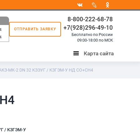
8-800-222-68-78
+7(928)296-49-10
ОТПРАВИТЬ ЗАЯВКУ
4
Бесплатно по России
4
09:00-18:00 по МСК
Карта сайта
Карта
сайта
АКЗ-МК-2 DN 32 КЗЭУГ / КЗГЭМ-У НД СО+СН4
СН4
УГ / КЗГЭМ-У