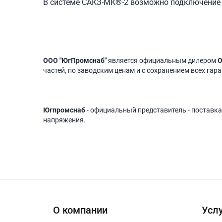
В системе САКЗ-МК®-2 возможно подключение 
ООО "ЮгПромснаб"
является официальным дилером
О
частей, по заводским ценам и с сохранением всех гар
Югпромснаб
- официальный представитель - поставка
напряжения.
О компании
Услу