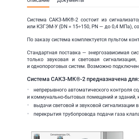
Описание
Документы
Система
САКЗ-МК®-2 состоит
из сигнализат
или
КЗГЭМ-У
(DN = 15÷150, PN — до 0,4 МПа), 
По заказу система комплектуется пультом кон
Стандартная поставка — энергозависимая сис
только звуковая и световая сигнализация
и однопороговых систем. Возможно подключе
Система
САКЗ-МК®-2
предназначена для
непрерывного автоматического контроля сод
и коммунально-бытовых помещений и зданий, 
выдачи световой и звуковой сигнализации в
перекрытия трубопровода подачи газа клап