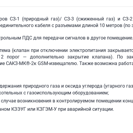
оров
СЗ-1
(природный газ)/
СЗ-3
(сжиженный газ) и
СЗ-2
соединительного кабеля с разъемами длиной 10 метров (по
трольным ПДС для передачи сигналов в другое помещение
тема (клапан при отключении электропитания закрываетс
, 2 порог — дополнительно закрытие клапана). По за
ние
САКЗ-МК®-2
к
GSM-извещателю
. Также возможна работ
:
ержания природного газа и оксида углерода (угарного газ
котельных с газоиспользующим оборудованием;
 случае возникновения в контролируемом помещении конц
аном КЗЭУГ или КЗГЭМ-У при аварийной ситуации.