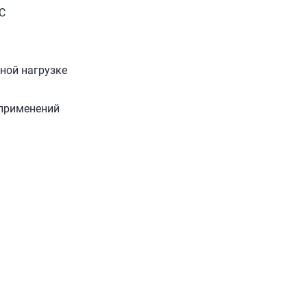
С
ной нагрузке
 применений