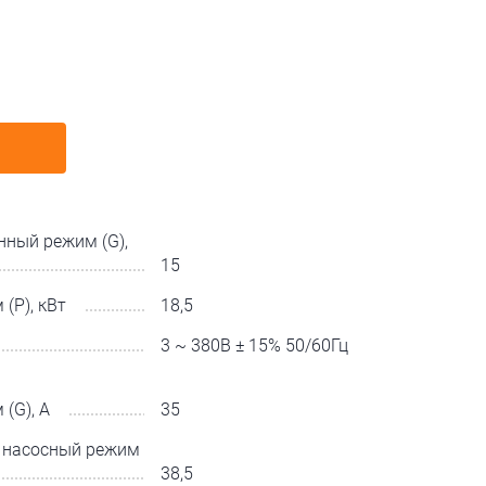
ный режим (G),
15
(P), кВт
18,5
3 ~ 380В ± 15% 50/60Гц
(G), А
35
, насосный режим
38,5