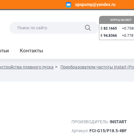
upspump@yandex.ru
КУРСЫ ВАЛЮТ
$
82.1665
+0.758
€
94.8366
+0.778
атьи
Контакты
устройства плавного пуска
Преобразователи частоты Instart (Ро
ПРОИЗВОДИТЕЛЬ:
INSTART
Артикул:
FCI-G15/P18.5-4BF