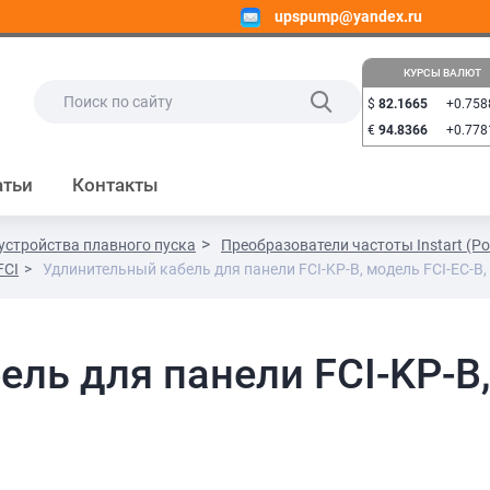
upspump@yandex.ru
КУРСЫ ВАЛЮТ
$
82.1665
+0.758
€
94.8366
+0.778
атьи
Контакты
устройства плавного пуска
Преобразователи частоты Instart (Ро
FCI
Удлинительный кабель для панели FCI-KP-В, модель FCI-EC-В,
ль для панели FCI-KP-В, 