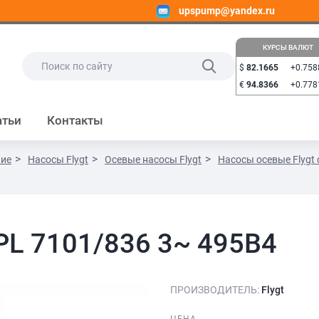
upspump@yandex.ru
КУРСЫ ВАЛЮТ
$
82.1665
+0.758
€
94.8366
+0.778
атьи
Контакты
ние
Насосы Flygt
Осевые насосы Flygt
Насосы осевые Flygt 
 PL 7101/836 3~ 495B4
ПРОИЗВОДИТЕЛЬ:
Flygt