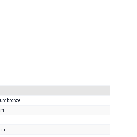
ium bronze
mm
 mm