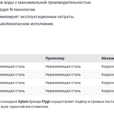
в воды с максимальной производительностью.
аря N-технологии.
мизирует эксплуатационные затраты.
рывобезопасном исполнении.
Пропеллер
Механи
веющая сталь
Нержавеющая сталь
Корроз
веющая сталь
Нержавеющая сталь
Корроз
веющая сталь
Нержавеющая сталь
Корроз
веющая сталь
Нержавеющая сталь
Корроз
м концерна
Xylem
бренда
Flygt
осуществляет подбор и прямые пост
 всех гарантий изготовителя.