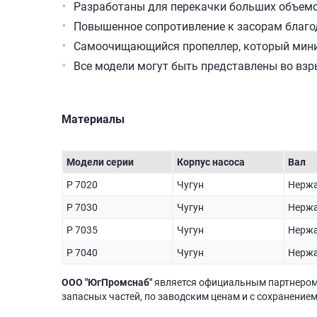
Разработаны для перекачки больших объемо
Повышенное сопротивление к засорам благод
Самоочищающийся пропеллер, который мини
Все модели могут быть представлены во вз
Материалы
Модели серии
Корпус насоса
Вал
P 7020
Чугун
Нержа
P 7030
Чугун
Нержа
P 7035
Чугун
Нержа
P 7040
Чугун
Нержа
ООО "ЮгПромснаб"
является официальным партнеро
запасных частей, по заводским ценам и с сохранением