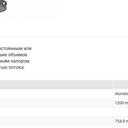
постоянным или
ьших объемов
изким напором.
тью потока.
Alumin
1200 
754,9