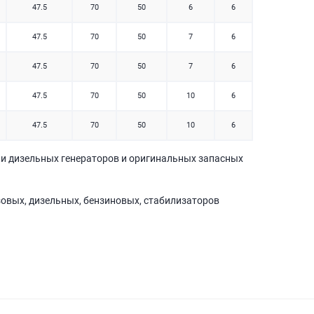
47.5
70
50
6
6
47.5
70
50
7
6
47.5
70
50
7
6
47.5
70
50
10
6
47.5
70
50
10
6
и дизельных генераторов и оригинальных запасных
зовых, дизельных, бензиновых, стабилизаторов