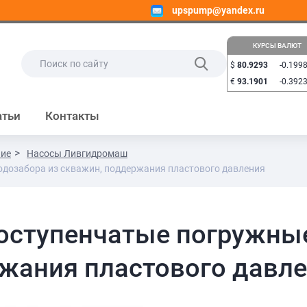
upspump@yandex.ru
КУРСЫ ВАЛЮТ
$
80.9293
-0.199
€
93.1901
-0.392
атьи
Контакты
ние
Насосы Ливгидромаш
дозабора из скважин, поддержания пластового давления
ступенчатые погружные
ржания пластового давл