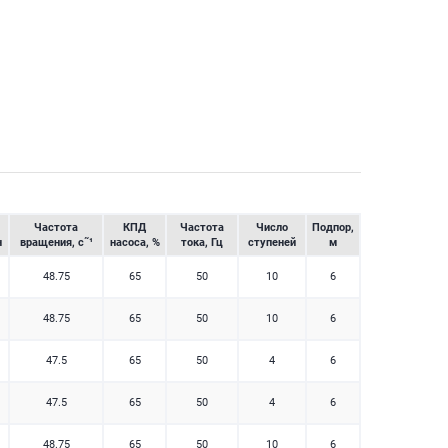
Частота
КПД
Частота
Число
Подпор,
н
вращения, c˜¹
насоса, %
тока, Гц
ступеней
м
48.75
65
50
10
6
48.75
65
50
10
6
47.5
65
50
4
6
47.5
65
50
4
6
48.75
65
50
10
6