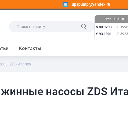
upspump@yandex.ru
КУРСЫ ВАЛЮТ
$
80.9293
-0.199
€
93.1901
-0.392
атьи
Контакты
сосы ZDS Италия
ажинные насосы ZDS Ит