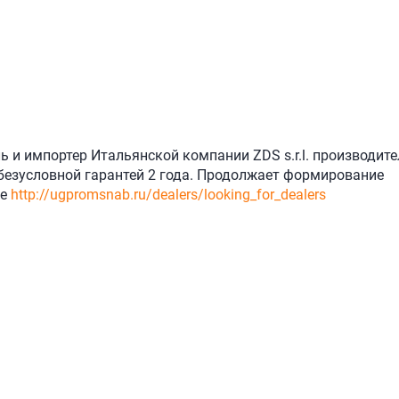
и импортер Итальянской компании ZDS s.r.l. производите
 безусловной гарантей 2 года. Продолжает формирование
ее
http://ugpromsnab.ru/dealers/looking_for_dealers