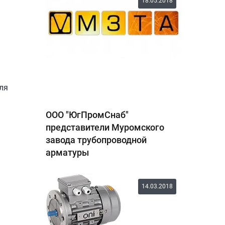
18.05.2018
ля
ООО "ЮгПромСнаб"
представители Муромского
завода трубопроводной
арматуры
14.03.2018