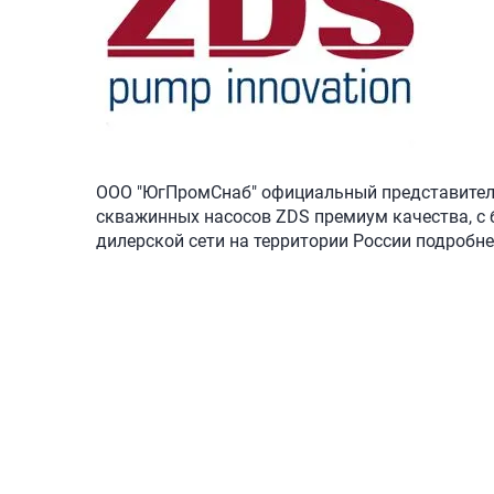
ООО "ЮгПромСнаб" официальный представитель 
скважинны
х насосов ZDS премиум качества, с
дилерской сети на территории России подробн