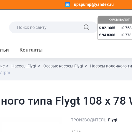
upspump@yandex.ru
КУРСЫ ВАЛЮТ
$
82.1665
+0.758
€
94.8366
+0.778
атьи
Контакты
ние
Насосы Flygt
Осевые насосы Flygt
Насосы колонного ти
7 rpm
ного типа Flygt 108 x 78
ПРОИЗВОДИТЕЛЬ:
Flygt