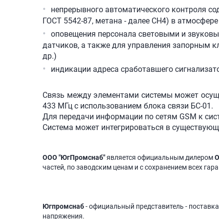
непрерывного автоматического контроля соде
ГОСТ 5542-87, метана - далее СН4) в атмосфер
оповещения персонала световыми и звуковы
датчиков, а также для управления запорным к
др.)
индикации адреса сработавшего сигнализат
Связь между элементами системы может осуще
433 МГц с использованием блока связи БС-01.
Для передачи информации по сетям GSM к сис
Система может интегрироваться в существующ
ООО "ЮгПромснаб"
является официальным дилером
О
частей, по заводским ценам и с сохранением всех гар
Югпромснаб
- официальный представитель - поставка
напряжения.