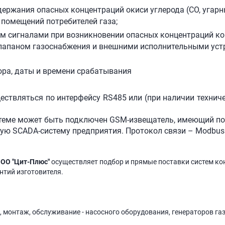
ржания опасных концентраций окиси углерода (СО, угарны
е помещений потребителей газа;
м сигналами при возникновении опасных концентраций ко
лапаном газоснабжения и внешними исполнительными устр
ора, даты и времени срабатывания
ствляться по интерфейсу RS485 или (при наличии техниче
теме может быть подключен GSM-извещатель, имеющий по
ую SCADA-систему предприятия. Протокол связи – Modbus
ОО "Цит-Плюс"
осуществляет подбор и прямые поставки систем ко
антий изготовителя.
, монтаж, обслуживание - насосного оборудования, генераторов га