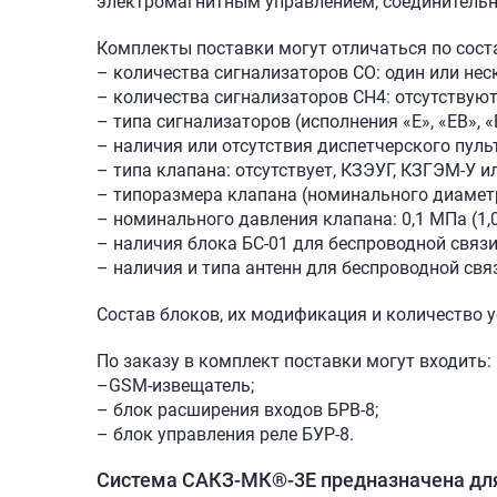
электромагнитным управлением, соединительн
Комплекты поставки могут отличаться по сост
– количества сигнализаторов СО: один или нес
– количества сигнализаторов СН4: отсутствуют
– типа сигнализаторов (исполнения «Е», «ЕВ», «
– наличия или отсутствия диспетчерского пульт
– типа клапана: отсутствует, КЗЭУГ, КЗГЭМ-У и
– типоразмера клапана (номинального диаметр
– номинального давления клапана: 0,1 МПа (1,0 
– наличия блока БС-01 для беспроводной связи
– наличия и типа антенн для беспроводной свя
Состав блоков, их модификация и количество 
По заказу в комплект поставки могут входить:
–GSM-извещатель;
– блок расширения входов БРВ-8;
– блок управления реле БУР-8.
Система САКЗ-МК®-3Е предназначена дл