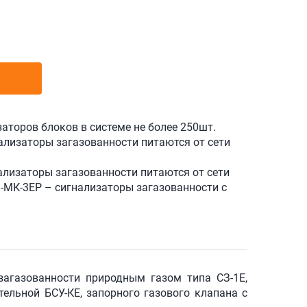
аторов блоков в системе не более 250шт.
ализаторы загазованности питаются от сети
ализаторы загазованности питаются от сети
-МК-3ЕР – сигнализаторы загазованности с
загазованности природным газом типа СЗ-1Е,
тельной БСУ-КЕ, запорного газового клапана с