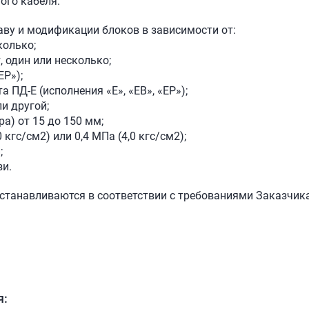
ого кабеля.
аву и модификации блоков в зависимости от:
колько;
, один или несколько;
ЕР»);
а ПД-Е (исполнения «Е», «ЕВ», «ЕР»);
ли другой;
а) от 15 до 150 мм;
кгс/см2) или 0,4 МПа (4,0 кгс/см2);
;
зи.
устанавливаются в соответствии с требованиями Заказчика
я: