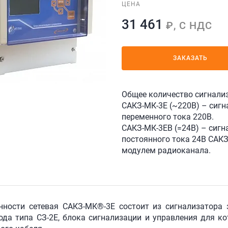
ЦЕНА
31 461
₽, С НДС
ЗАКАЗАТЬ
Общее количество сигнализ
САКЗ-МК-3Е (~220В) – сигн
переменного тока 220В.
САКЗ-МК-3ЕВ (=24В) – сигн
постоянного тока 24В САКЗ
модулем радиоканала.
нности сетевая САКЗ-МК®-3Е состоит из сигнализатора 
да типа СЗ-2Е, блока сигнализации и управления для ко