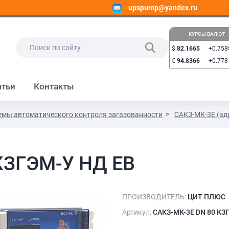
upspump@yandex.ru
КУРСЫ ВАЛЮТ
$
82.1665
+0.758
€
94.8366
+0.778
атьи
Контакты
емы автоматического контроля загазованности
САКЗ-МК-3Е (ад
КЗГЭМ-У НД ЕВ
ПРОИЗВОДИТЕЛЬ:
ЦИТ ПЛЮС
Артикул:
САКЗ-МК-3Е DN 80 КЗ