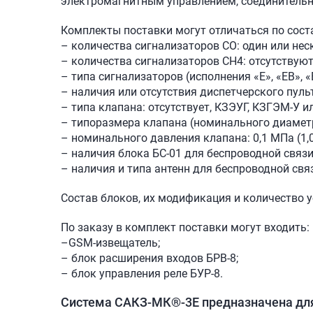
электромагнитным управлением, соединительн
Комплекты поставки могут отличаться по сост
– количества сигнализаторов СО: один или нес
– количества сигнализаторов СН4: отсутствуют
– типа сигнализаторов (исполнения «Е», «ЕВ», «
– наличия или отсутствия диспетчерского пульт
– типа клапана: отсутствует, КЗЭУГ, КЗГЭМ-У и
– типоразмера клапана (номинального диаметр
– номинального давления клапана: 0,1 МПа (1,0 
– наличия блока БС-01 для беспроводной связи
– наличия и типа антенн для беспроводной свя
Состав блоков, их модификация и количество 
По заказу в комплект поставки могут входить:
–GSM-извещатель;
– блок расширения входов БРВ-8;
– блок управления реле БУР-8.
Система САКЗ-МК®-3Е предназначена дл