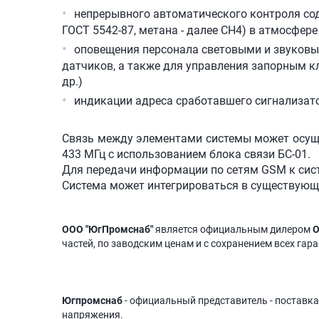
непрерывного автоматического контроля соде
ГОСТ 5542-87, метана - далее СН4) в атмосфер
оповещения персонала световыми и звуковы
датчиков, а также для управления запорным к
др.)
индикации адреса сработавшего сигнализат
Связь между элементами системы может осуще
433 МГц с использованием блока связи БС-01.
Для передачи информации по сетям GSM к сис
Система может интегрироваться в существующ
ООО "ЮгПромснаб"
является официальным дилером
О
частей, по заводским ценам и с сохранением всех гар
Югпромснаб
- официальный представитель - поставка
напряжения.