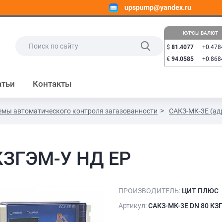
upspump@yandex.ru
КУРСЫ ВАЛЮТ
$
81.4077
+0.478
€
94.0585
+0.868
атьи
Контакты
емы автоматического контроля загазованности
САКЗ-МК-3Е (ад
КЗГЭМ-У НД ЕР
ПРОИЗВОДИТЕЛЬ:
ЦИТ ПЛЮС
Артикул:
САКЗ-МК-3Е DN 80 КЗ