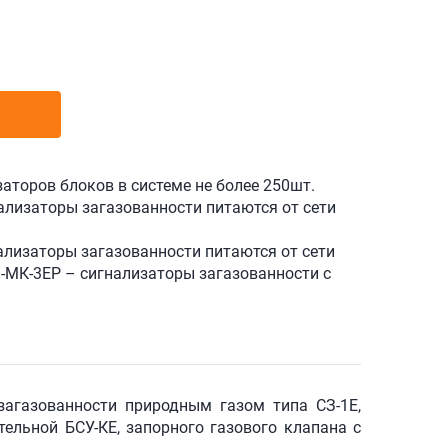
аторов блоков в системе не более 250шт.
ализаторы загазованности питаются от сети
ализаторы загазованности питаются от сети
-МК-3ЕР – сигнализаторы загазованности с
загазованности природным газом типа СЗ-1Е,
тельной БСУ-КЕ, запорного газового клапана с