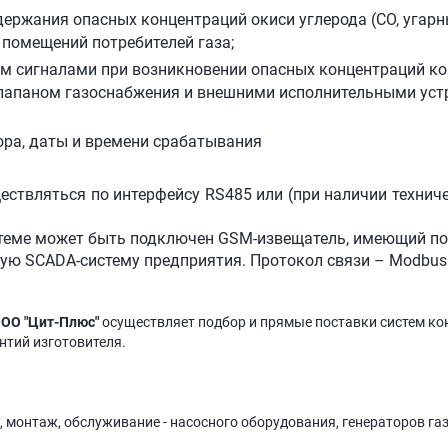
ржания опасных концентраций окиси углерода (СО, угарны
е помещений потребителей газа;
м сигналами при возникновении опасных концентраций ко
лапаном газоснабжения и внешними исполнительными устр
ора, даты и времени срабатывания
ствляться по интерфейсу RS485 или (при наличии техниче
теме может быть подключен GSM-извещатель, имеющий по
ую SCADA-систему предприятия. Протокол связи – Modbus
ОО "Цит-Плюс"
осуществляет подбор и прямые поставки систем ко
антий изготовителя.
, монтаж, обслуживание - насосного оборудования, генераторов га