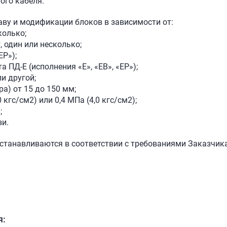
ого кабеля.
аву и модификации блоков в зависимости от:
колько;
, один или несколько;
ЕР»);
а ПД-Е (исполнения «Е», «ЕВ», «ЕР»);
ли другой;
а) от 15 до 150 мм;
кгс/см2) или 0,4 МПа (4,0 кгс/см2);
;
зи.
устанавливаются в соответствии с требованиями Заказчика
я: