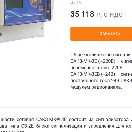
ЦЕНА
35 118
₽, С НДС
ЗАКАЗАТЬ
Общее количество сигнализ
САКЗ-МК-3Е (~220В) – сигн
переменного тока 220В.
САКЗ-МК-3ЕВ (=24В) – сигн
постоянного тока 24В САКЗ
модулем радиоканала.
нности сетевая САКЗ-МК®-3Е состоит из сигнализатора 
да типа СЗ-2Е, блока сигнализации и управления для ко