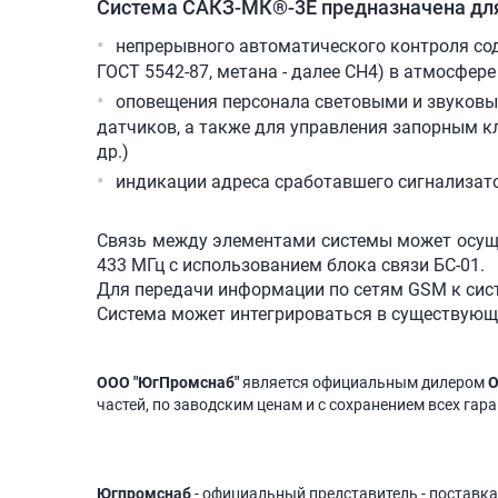
Система САКЗ-МК®-3Е предназначена дл
непрерывного автоматического контроля соде
ГОСТ 5542-87, метана - далее СН4) в атмосфер
оповещения персонала световыми и звуковы
датчиков, а также для управления запорным к
др.)
индикации адреса сработавшего сигнализат
Связь между элементами системы может осуще
433 МГц с использованием блока связи БС-01.
Для передачи информации по сетям GSM к сис
Система может интегрироваться в существующ
ООО "ЮгПромснаб"
является официальным дилером
О
частей, по заводским ценам и с сохранением всех гар
Югпромснаб
- официальный представитель - поставка