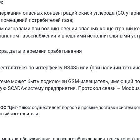
я:
ржания опасных концентраций окиси углерода (СО, угарны
е помещений потребителей газа;
м сигналами при возникновении опасных концентраций ко
лапаном газоснабжения и внешними исполнительными устр
ора, даты и времени срабатывания
ствляться по интерфейсу RS485 или (при наличии техниче
теме может быть подключен GSM-извещатель, имеющий по
ую SCADA-систему предприятия. Протокол связи – Modbus
ОО "Цит-Плюс"
осуществляет подбор и прямые поставки систем ко
антий изготовителя.
, монтаж, обслуживание - насосного оборудования, генераторов га