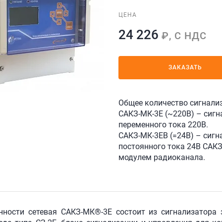
ЦЕНА
24 226
₽, С НДС
ЗАКАЗАТЬ
Общее количество сигнализ
САКЗ-МК-3Е (~220В) – сигн
переменного тока 220В.
САКЗ-МК-3ЕВ (=24В) – сигн
постоянного тока 24В САКЗ
модулем радиоканала.
нности сетевая САКЗ-МК®-3Е состоит из сигнализатора 