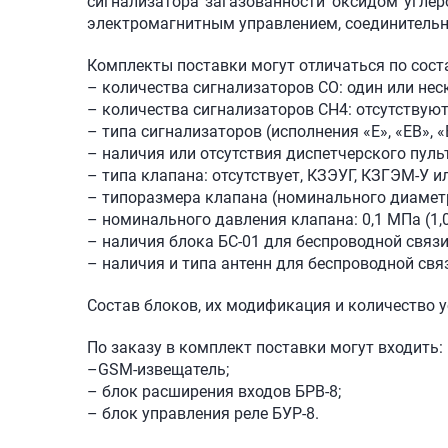
сигнализатора загазованности оксидом углеро
электромагнитным управлением, соединительн
Комплекты поставки могут отличаться по сост
– количества сигнализаторов СО: один или нес
– количества сигнализаторов СН4: отсутствуют
– типа сигнализаторов (исполнения «Е», «ЕВ», «
– наличия или отсутствия диспетчерского пульт
– типа клапана: отсутствует, КЗЭУГ, КЗГЭМ-У и
– типоразмера клапана (номинального диаметр
– номинального давления клапана: 0,1 МПа (1,0 
– наличия блока БС-01 для беспроводной связи
– наличия и типа антенн для беспроводной свя
Состав блоков, их модификация и количество 
По заказу в комплект поставки могут входить:
–GSM-извещатель;
– блок расширения входов БРВ-8;
– блок управления реле БУР-8.