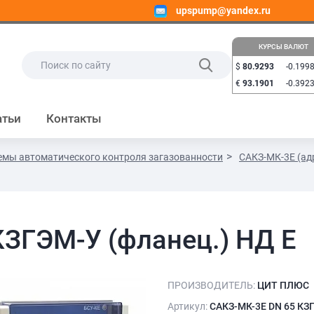
upspump@yandex.ru
КУРСЫ ВАЛЮТ
$
80.9293
-0.199
€
93.1901
-0.392
атьи
Контакты
емы автоматического контроля загазованности
САКЗ-МК-3Е (ад
КЗГЭМ-У (фланец.) НД Е
ПРОИЗВОДИТЕЛЬ:
ЦИТ ПЛЮС
Артикул:
САКЗ-МК-3Е DN 65 КЗГ