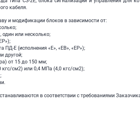
да типа СЗ-2Е, блока сигнализации и управления для ко
ого кабеля.
аву и модификации блоков в зависимости от:
колько;
, один или несколько;
ЕР»);
а ПД-Е (исполнения «Е», «ЕВ», «ЕР»);
ли другой;
а) от 15 до 150 мм;
кгс/см2) или 0,4 МПа (4,0 кгс/см2);
;
зи.
устанавливаются в соответствии с требованиями Заказчика