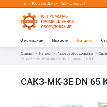
г. Ростов-на-Дону, ул. Орбитальная, 46
ЮГПРОМСНАБ
ПРОМЫШЛЕННОЕ
ОБОРУДОВАНИЕ
О компании
Новости
Каталог
Ст
Главная
Каталог
Газовое оборудование
Сист
САКЗ-МК-3Е DN 65 КЗГЭМ-У (фланец.) НД Е
САКЗ-МК-3Е DN 65 