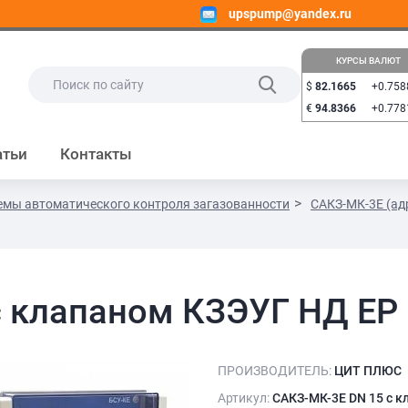
upspump@yandex.ru
КУРСЫ ВАЛЮТ
$
82.1665
+0.758
€
94.8366
+0.778
атьи
Контакты
емы автоматического контроля загазованности
САКЗ-МК-3Е (ад
с клапаном КЗЭУГ НД ЕР
ПРОИЗВОДИТЕЛЬ:
ЦИТ ПЛЮС
Артикул:
САКЗ-МК-3Е DN 15 с 