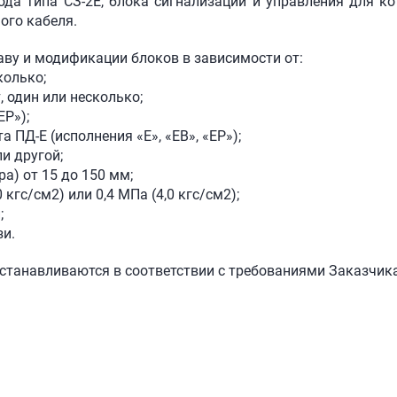
да типа СЗ-2Е, блока сигнализации и управления для ко
ого кабеля.
аву и модификации блоков в зависимости от:
колько;
, один или несколько;
ЕР»);
а ПД-Е (исполнения «Е», «ЕВ», «ЕР»);
ли другой;
а) от 15 до 150 мм;
кгс/см2) или 0,4 МПа (4,0 кгс/см2);
;
зи.
устанавливаются в соответствии с требованиями Заказчика