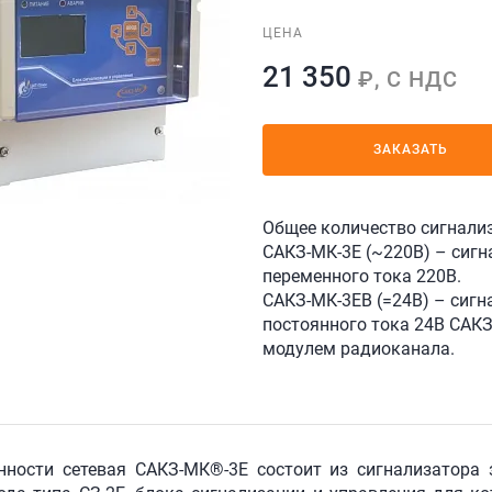
ЦЕНА
21 350
₽, С НДС
ЗАКАЗАТЬ
Общее количество сигнализ
САКЗ-МК-3Е (~220В) – сигн
переменного тока 220В.
САКЗ-МК-3ЕВ (=24В) – сигн
постоянного тока 24В САКЗ
модулем радиоканала.
нности сетевая САКЗ-МК®-3Е состоит из сигнализатора 