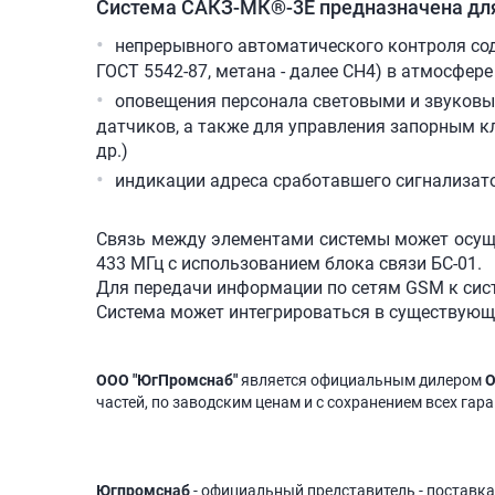
Система САКЗ-МК®-3Е предназначена дл
непрерывного автоматического контроля соде
ГОСТ 5542-87, метана - далее СН4) в атмосфер
оповещения персонала световыми и звуковы
датчиков, а также для управления запорным к
др.)
индикации адреса сработавшего сигнализат
Связь между элементами системы может осуще
433 МГц с использованием блока связи БС-01.
Для передачи информации по сетям GSM к сис
Система может интегрироваться в существующ
ООО "ЮгПромснаб"
является официальным дилером
О
частей, по заводским ценам и с сохранением всех гар
Югпромснаб
- официальный представитель - поставка