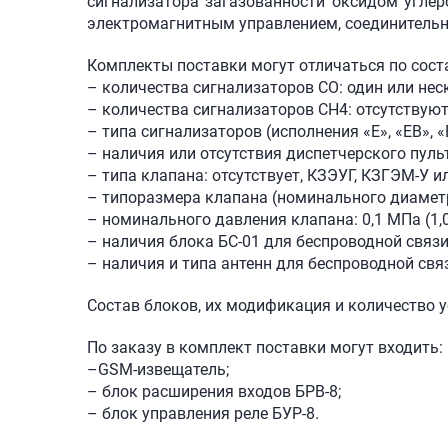
сигнализатора загазованности оксидом углеро
электромагнитным управлением, соединительн
Комплекты поставки могут отличаться по сост
– количества сигнализаторов СО: один или нес
– количества сигнализаторов СН4: отсутствуют
– типа сигнализаторов (исполнения «Е», «ЕВ», «
– наличия или отсутствия диспетчерского пульт
– типа клапана: отсутствует, КЗЭУГ, КЗГЭМ-У и
– типоразмера клапана (номинального диаметр
– номинального давления клапана: 0,1 МПа (1,0 
– наличия блока БС-01 для беспроводной связи
– наличия и типа антенн для беспроводной свя
Состав блоков, их модификация и количество 
По заказу в комплект поставки могут входить:
–GSM-извещатель;
– блок расширения входов БРВ-8;
– блок управления реле БУР-8.