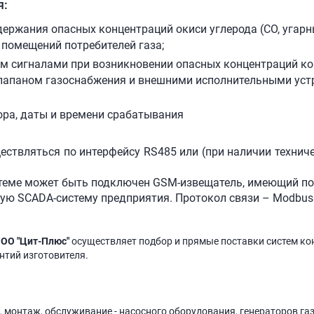
я:
ржания опасных концентраций окиси углерода (СО, угарны
е помещений потребителей газа;
м сигналами при возникновении опасных концентраций ко
лапаном газоснабжения и внешними исполнительными устр
ора, даты и времени срабатывания
ствляться по интерфейсу RS485 или (при наличии техниче
теме может быть подключен GSM-извещатель, имеющий по
ую SCADA-систему предприятия. Протокол связи – Modbus
ОО "Цит-Плюс"
осуществляет подбор и прямые поставки систем ко
антий изготовителя.
, монтаж, обслуживание - насосного оборудования, генераторов га