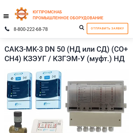
ЮГПРОМСНАБ
Menu
ПРОМЫШЛЕННОЕ
ОБОРУДОВАНИЕ
8-800-222-68-78
ОТПРАВИТЬ ЗАЯВКУ
САКЗ-МК-3 DN 50 (НД или СД) (СО+
СН4) КЗЭУГ / КЗГЭМ-У (муфт.) НД