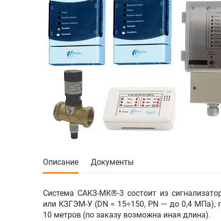
Описание
Документы
Система
САКЗ-МК®-3 состоит
из сигнализат
или
КЗГЭМ-У
(DN = 15÷150, PN — до 0,4 МПа),
10 метров (по заказу возможна иная длина).