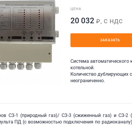
ЦЕНА
20 032
₽, С НДС
ЗАКАЗАТЬ
Система автоматического 
котельной.
Количество дублирующих си
неограниченно.
оров
СЗ-1
(природный газ)/
СЗ-3
(сжиженный газ) и
СЗ-2
(
 пульта ПД (с возможностью подключения по радиоканалу