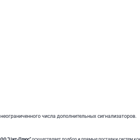
еограниченного числа дополнительных сигнализаторов.
ОО "Цит-Плюс"
осуществляет подбор и прямые поставки систем ко