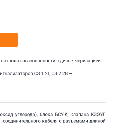
контроля загазованности с диспетчеризацией
гнализаторов СЗ-1-2Г, СЗ-2-2В –
оксид углерода), блока
БСУ-К
, клапана КЗЭУГ
), соединительного кабеля с разъемами длиной