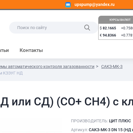
upspump@yandex.ru
КУРСЫ ВАЛЮТ
$
82.1665
+0.758
€
94.8366
+0.778
атьи
Контакты
емы автоматического контроля загазованности
САКЗ-МК-3
ом КЗЭУГ НД
Д или СД) (СО+ СН4) с 
ПРОИЗВОДИТЕЛЬ:
ЦИТ ПЛЮС
Артикул:
САКЗ-МК-3 DN 15 (НД 