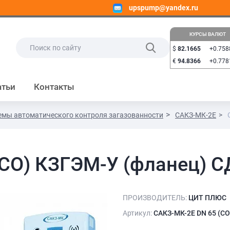
upspump@yandex.ru
КУРСЫ ВАЛЮТ
$
82.1665
+0.758
€
94.8366
+0.778
атьи
Контакты
емы автоматического контроля загазованности
САКЗ-МК-2Е
СО) КЗГЭМ-У (фланец) С
ПРОИЗВОДИТЕЛЬ:
ЦИТ ПЛЮС
Артикул:
САКЗ-МК-2Е DN 65 (СО