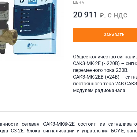
ЦЕНА
20 911
₽, С НДС
ЗАКАЗАТЬ
Общее количество сигнализ
САКЗ-МК-2Е (~220В) – сигн
переменного тока 220В.
САКЗ-МК-2ЕВ (=24В) – сигн
постоянного тока 24В САКЗ
модулем радиоканала.
анности сетевая САКЗ-МК®-2Е состоит из сигнализат
ода СЗ-2Е, блока сигнализации и управления БСУ-Е, за