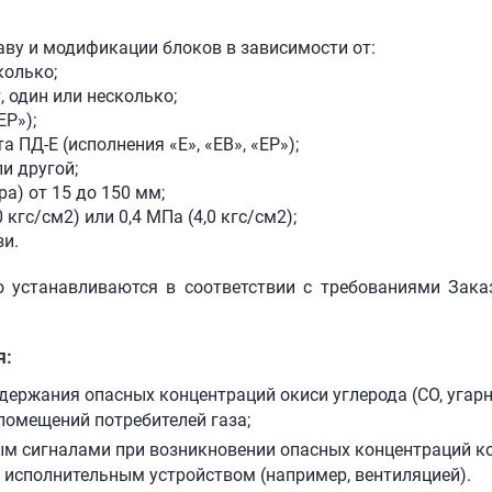
аву и модификации блоков в зависимости от:
колько;
, один или несколько;
ЕР»);
а ПД-Е (исполнения «Е», «ЕВ», «ЕР»);
ли другой;
а) от 15 до 150 мм;
кгс/см2) или 0,4 МПа (4,0 кгс/см2);
зи.
о устанавливаются в соответствии с требованиями Зака
я:
ержания опасных концентраций окиси углерода (СО, угарны
 помещений потребителей газа;
м сигналами при возникновении опасных концентраций ко
исполнительным устройством (например, вентиляцией).