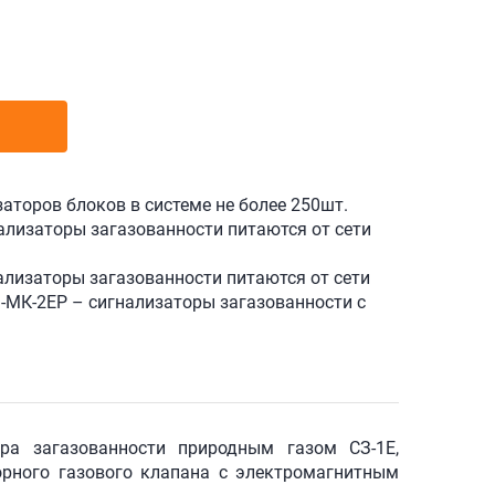
аторов блоков в системе не более 250шт.
ализаторы загазованности питаются от сети
ализаторы загазованности питаются от сети
-МК-2ЕР – сигнализаторы загазованности с
ора загазованности природным газом СЗ-1Е,
порного газового клапана с электромагнитным