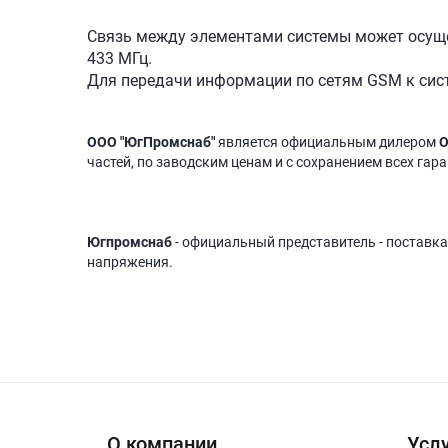
Связь между элементами системы может осущес
433 МГц.
Для передачи информации по сетям GSM к сис
ООО "ЮгПромснаб"
является официальным дилером
О
частей, по заводским ценам и с сохранением всех гар
Югпромснаб
- официальный представитель - поставка
напряжения.
О компании
Услу