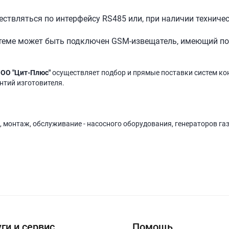
твляться по интерфейсу RS485 или, при наличии техничес
теме может быть подключен GSM-извещатель, имеющий по
ОО "Цит-Плюс"
осуществляет подбор и прямые поставки систем ко
антий изготовителя.
, монтаж, обслуживание - насосного оборудования, генераторов га
ги и сервис
Помощь