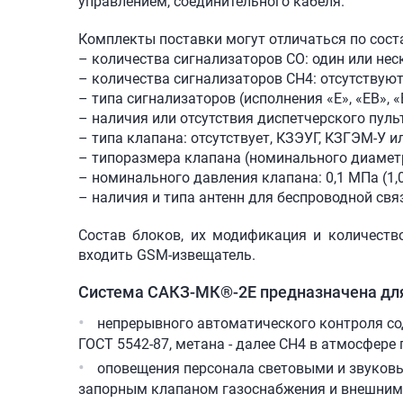
управлением, соединительного кабеля.
Комплекты поставки могут отличаться по сост
– количества сигнализаторов СО: один или нес
– количества сигнализаторов СН4: отсутствуют
– типа сигнализаторов (исполнения «Е», «ЕВ», «
– наличия или отсутствия диспетчерского пульт
– типа клапана: отсутствует, КЗЭУГ, КЗГЭМ-У и
– типоразмера клапана (номинального диаметр
– номинального давления клапана: 0,1 МПа (1,0 
– наличия и типа антенн для беспроводной свя
Состав блоков, их модификация и количеств
входить GSM-извещатель.
Система
САКЗ-МК®-2Е
предназначена дл
непрерывного автоматического контроля сод
ГОСТ 5542-87, метана - далее СН4 в атмосфере
оповещения персонала световыми и звуковы
запорным клапаном газоснабжения и внешним 