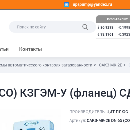
upspump@yandex.ru
КУРСЫ ВАЛЮТ
$
80.9293
-0.199
€
93.1901
-0.392
атьи
Контакты
емы автоматического контроля загазованности
САКЗ-МК-2Е
СО) КЗГЭМ-У (фланец) С
ПРОИЗВОДИТЕЛЬ:
ЦИТ ПЛЮС
Артикул:
САКЗ-МК-2Е DN 65 (СО