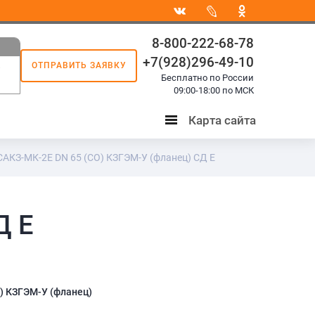
8-800-222-68-78
+7(928)296-49-10
ОТПРАВИТЬ ЗАЯВКУ
8
Бесплатно по России
3
09:00-18:00 по МСК
Карта сайта
Карта
сайта
САКЗ-МК-2Е DN 65 (СО) КЗГЭМ-У (фланец) СД Е
Д Е
) КЗГЭМ-У (фланец)