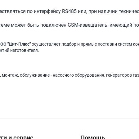
твляться по интерфейсу RS485 или, при наличии техничес
теме может быть подключен GSM-извещатель, имеющий по
ОО "Цит-Плюс"
осуществляет подбор и прямые поставки систем ко
антий изготовителя.
, монтаж, обслуживание - насосного оборудования, генераторов га
ги и сервис
Помощь