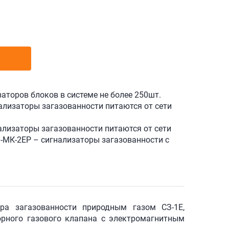
аторов блоков в системе не более 250шт.
ализаторы загазованности питаются от сети
ализаторы загазованности питаются от сети
-МК-2ЕР – сигнализаторы загазованности с
ора загазованности природным газом СЗ-1Е,
порного газового клапана с электромагнитным