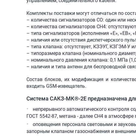
управлением, соединительного кабеля.
Комплекты поставки могут отличаться по сост
– количества сигнализаторов СО: один или нес
– количества сигнализаторов СН4: отсутствуют
– типа сигнализаторов (исполнения «Е», «ЕВ», «
– наличия или отсутствия диспетчерского пульт
– типа клапана: отсутствует, КЗЭУГ, КЗГЭМ-У и
– типоразмера клапана (номинального диаметр
– номинального давления клапана: 0,1 МПа (1,0 
– наличия и типа антенн для беспроводной свя
Состав блоков, их модификация и количеств
входить GSM-извещатель.
Система
САКЗ-МК®-2Е
предназначена дл
непрерывного автоматического контроля сод
ГОСТ 5542-87, метана - далее СН4 в атмосфере
оповещения персонала световыми и звуковы
запорным клапаном газоснабжения и внешним 