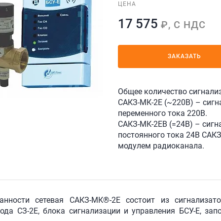
ЦЕНА
17 575
₽, С НДС
ЗАКАЗАТЬ
Общее количество сигнализ
САКЗ-МК-2Е (~220В) – сигн
переменного тока 220В.
САКЗ-МК-2ЕВ (=24В) – сигн
постоянного тока 24В САКЗ
модулем радиоканала.
анности сетевая САКЗ-МК®-2Е состоит из сигнализат
ода СЗ-2Е, блока сигнализации и управления БСУ-Е, за