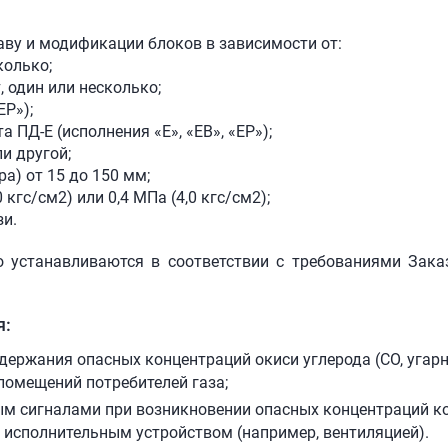
аву и модификации блоков в зависимости от:
колько;
, один или несколько;
ЕР»);
а ПД-Е (исполнения «Е», «ЕВ», «ЕР»);
ли другой;
а) от 15 до 150 мм;
кгс/см2) или 0,4 МПа (4,0 кгс/см2);
зи.
о устанавливаются в соответствии с требованиями Зака
я:
ержания опасных концентраций окиси углерода (СО, угарны
 помещений потребителей газа;
м сигналами при возникновении опасных концентраций ко
исполнительным устройством (например, вентиляцией).