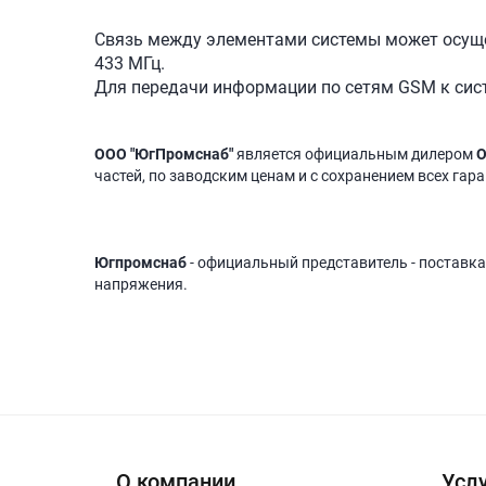
Связь между элементами системы может осущес
433 МГц.
Для передачи информации по сетям GSM к сис
ООО "ЮгПромснаб"
является официальным дилером
О
частей, по заводским ценам и с сохранением всех гар
Югпромснаб
- официальный представитель - поставка
напряжения.
О компании
Услу