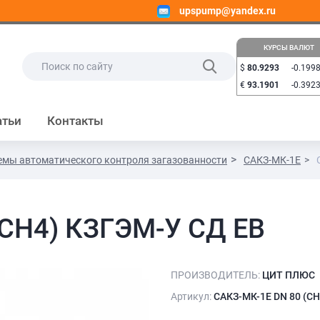
upspump@yandex.ru
КУРСЫ ВАЛЮТ
$
80.9293
-0.199
€
93.1901
-0.392
атьи
Контакты
емы автоматического контроля загазованности
САКЗ-МК-1Е
(СН4) КЗГЭМ-У СД ЕВ
ПРОИЗВОДИТЕЛЬ:
ЦИТ ПЛЮС
Артикул:
САКЗ-МК-1Е DN 80 (С