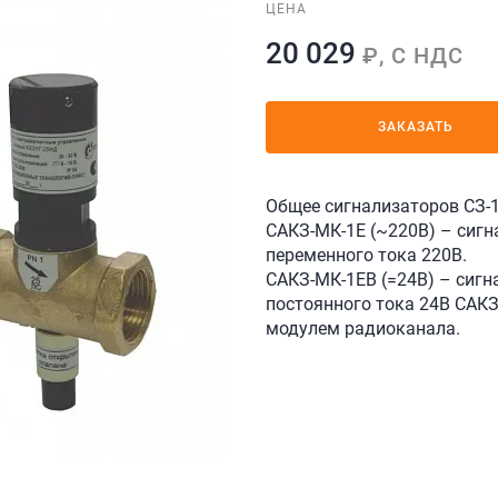
ЦЕНА
20 029
₽, С НДС
ЗАКАЗАТЬ
Общее сигнализаторов СЗ-1
САКЗ-МК-1Е (~220В) – сигн
переменного тока 220В.
САКЗ-МК-1ЕВ (=24В) – сигн
постоянного тока 24В САКЗ
модулем радиоканала.