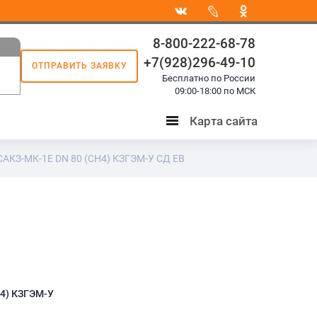
8-800-222-68-78
+7(928)296-49-10
ОТПРАВИТЬ ЗАЯВКУ
8
Бесплатно по России
3
09:00-18:00 по МСК
Карта сайта
Карта
сайта
САКЗ-МК-1Е DN 80 (СН4) КЗГЭМ-У СД ЕВ
Н4) КЗГЭМ-У