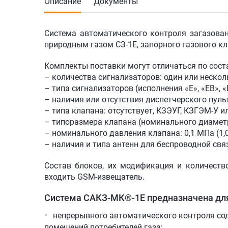
Описание
Документы
Система автоматического контроля загазова
природным газом
СЗ-1Е
, запорного газового 
Комплекты поставки могут отличаться по сост
– количества сигнализаторов: один или нескол
– типа сигнализаторов (исполнения «Е», «ЕВ», «
– наличия или отсутствия диспетчерского пульт
– типа клапана: отсутствует, КЗЭУГ, КЗГЭМ-У 
– типоразмера клапана (номинального диаметр
– номинального давления клапана: 0,1 МПа (1,0 
– наличия и типа антенн для беспроводной свя
Состав блоков, их модификация и количеств
входить GSM-извещатель.
Система
САКЗ-МК®-1Е
предназначена дл
непрерывного автоматического контроля сод
помещений потребителей газа;