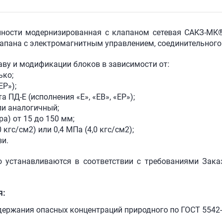
нности модернизированная с клапаном сетевая
САКЗ-МК®
клапана с электромагнитным управлением, соединительного
аву и модификации блоков в зависимости от:
ько;
ЕР»);
а ПД-Е (исполнения «Е», «ЕВ», «ЕР»);
или аналогичный;
а) от 15 до 150 мм;
кгс/см2) или 0,4 МПа (4,0 кгс/см2);
зи.
о устанавливаются в соответствии с требованиями Зака
я:
ержания опасных концентраций природного по ГОСТ 5542-