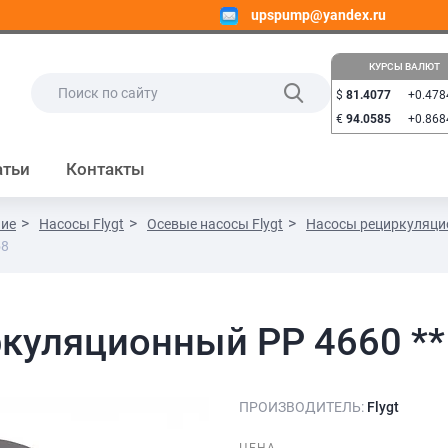
upspump@yandex.ru
КУРСЫ ВАЛЮТ
$
81.4077
+0.478
€
94.0585
+0.868
атьи
Контакты
ние
Насосы Flygt
Осевые насосы Flygt
Насосы рециркуляцио
58
куляционный PP 4660 **
ПРОИЗВОДИТЕЛЬ:
Flygt