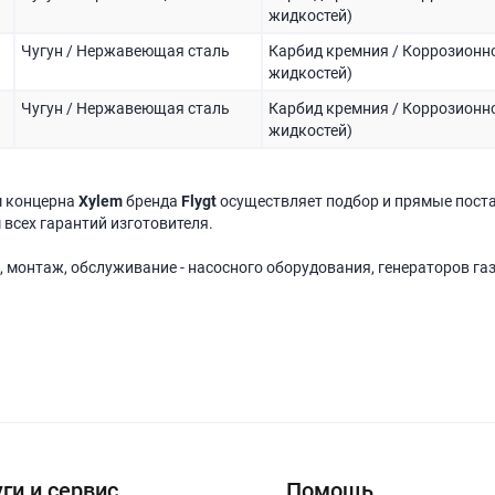
жидкостей)
Чугун / Нержавеющая сталь
Карбид кремния / Коррозионно
жидкостей)
Чугун / Нержавеющая сталь
Карбид кремния / Коррозионно
жидкостей)
м концерна
Xylem
бренда
Flygt
осуществляет подбор и прямые пост
 всех гарантий изготовителя.
, монтаж, обслуживание - насосного оборудования, генераторов га
ги и сервис
Помощь