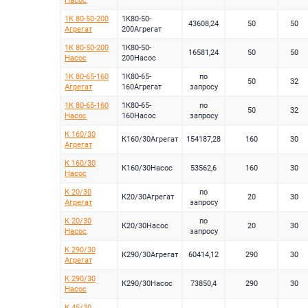
Насос
1К 80-50-200
1К80-50-
43608,24
50
50
Агрегат
200Агрегат
1К 80-50-200
1К80-50-
16581,24
50
50
Насос
200Насос
1К 80-65-160
1К80-65-
по
50
32
Агрегат
160Агрегат
запросу
1К 80-65-160
1К80-65-
по
50
32
Насос
160Насос
запросу
К 160/30
К160/30Агрегат
154187,28
160
30
Агрегат
К 160/30
К160/30Насос
53562,6
160
30
Насос
К 20/30
по
К20/30Агрегат
20
30
Агрегат
запросу
К 20/30
по
К20/30Насос
20
30
Насос
запросу
К 290/30
К290/30Агрегат
60414,12
290
30
Агрегат
К 290/30
К290/30Насос
73850,4
290
30
Насос
К 45/30