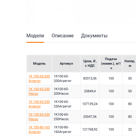
Модели
Описание
Документы
Подача
Цена, ₽,
Напор,
Модель
Артикул
(номин.), м³/
с НДС
м
ч
1К 100-65-200
1К100-65-
83313,36
100
50
Агрегат
200Агрегат
1К 100-65-200
1К100-65-
20849,4
100
50
Насос
200Насос
1К 100-65-250
1К100-65-
107139,24
100
80
Агрегат
250Агрегат
1К 100-65-250
1К100-65-
25047,36
100
80
Насос
250Насос
1К 100-80-160
1К100-80-
121768,92
100
32
Агрегат
160Агрегат