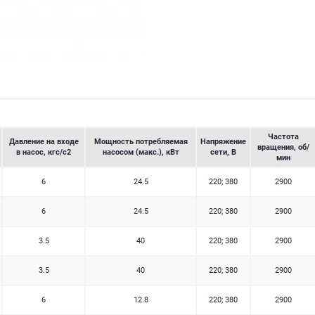
Частота
Давление на входе
Мощность потребляемая
Напряжение
вращения, об/
в насос, кгс/с2
насосом (макс.), кВт
сети, В
мин
6
24.5
220; 380
2900
6
24.5
220; 380
2900
3.5
40
220; 380
2900
3.5
40
220; 380
2900
6
12.8
220; 380
2900