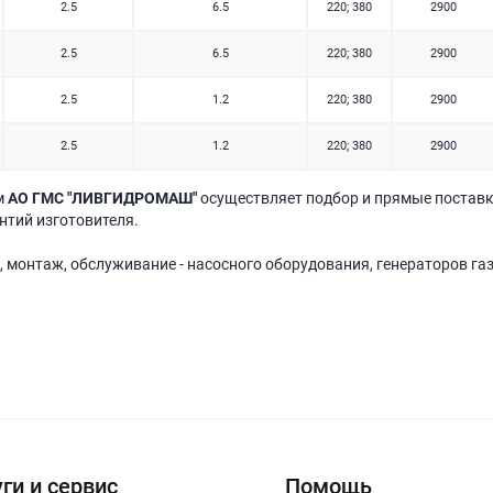
2.5
6.5
220; 380
2900
2.5
6.5
220; 380
2900
2.5
1.2
220; 380
2900
2.5
1.2
220; 380
2900
м
АО ГМС "ЛИВГИДРОМАШ"
осуществляет подбор и прямые поставк
антий изготовителя.
, монтаж, обслуживание - насосного оборудования, генераторов га
ги и сервис
Помощь