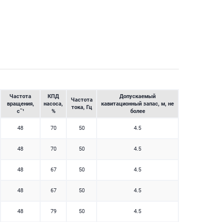
Частота
КПД
Допускаемый
Частота
вращения,
насоса,
кавитационный запас, м, не
тока, Гц
c˜¹
%
более
48
70
50
4.5
48
70
50
4.5
48
67
50
4.5
48
67
50
4.5
48
79
50
4.5