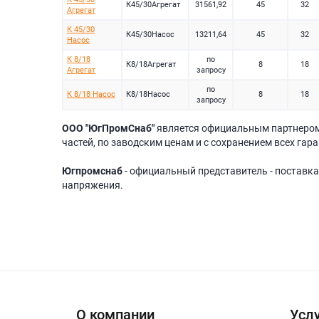
К45/30Агрегат
31561,92
45
32
Агрегат
К 45/30
К45/30Насос
13211,64
45
32
Насос
К 8/18
по
К8/18Агрегат
8
18
Агрегат
запросу
по
К 8/18 Насос
К8/18Насос
8
18
запросу
ООО "ЮгПромСнаб"
является официальным партнеро
частей, по заводским ценам и с сохранением всех гар
Югпромснаб
- официальный представитель - поставка
напряжения.
О компании
Услу