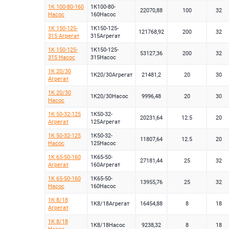
1К 100-80-160
1К100-80-
22070,88
100
32
Насос
160Насос
1К 150-125-
1К150-125-
121768,92
200
32
315 Агрегат
315Агрегат
1К 150-125-
1К150-125-
53127,36
200
32
315 Насос
315Насос
1К 20/30
1К20/30Агрегат
21481,2
20
30
Агрегат
1К 20/30
1К20/30Насос
9996,48
20
30
Насос
1К 50-32-125
1К50-32-
20231,64
12.5
20
Агрегат
125Агрегат
1К 50-32-125
1К50-32-
11807,64
12.5
20
Насос
125Насос
1К 65-50-160
1К65-50-
27181,44
25
32
Агрегат
160Агрегат
1К 65-50-160
1К65-50-
13955,76
25
32
Насос
160Насос
1К 8/18
1К8/18Агрегат
16454,88
8
18
Агрегат
1К 8/18
1К8/18Насос
9238,32
8
18