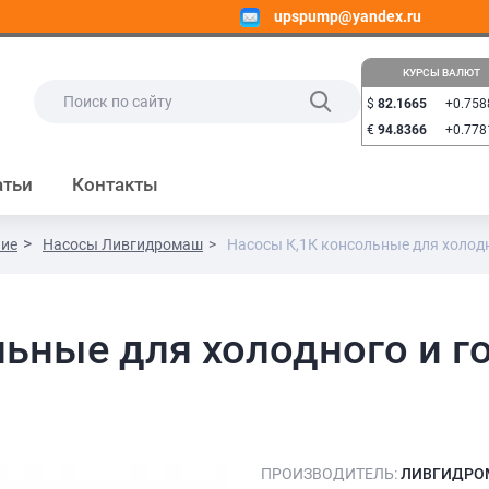
upspump@yandex.ru
КУРСЫ ВАЛЮТ
$
82.1665
+0.758
€
94.8366
+0.778
атьи
Контакты
ние
Насосы Ливгидромаш
Насосы К,1К консольные для холод
ьные для холодного и г
ПРОИЗВОДИТЕЛЬ:
ЛИВГИДРО