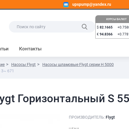
upspump@yandex.ru
КУРСЫ ВАЛЮТ
$
82.1665
+0.758
€
94.8366
+0.778
атьи
Контакты
ние
Насосы Flygt
Насосы шламовые Flygt серии H 5000
 3~ 671
ygt Горизонтальный S 55
ПРОИЗВОДИТЕЛЬ:
Flygt