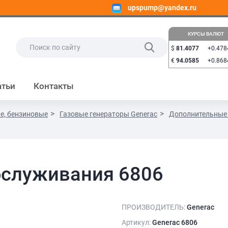
upspump@yandex.ru
КУРСЫ ВАЛЮТ
$
81.4077
+0.478
€
94.0585
+0.868
атьи
Контакты
е, бензиновые
Газовые генераторы Generac
Дополнительные 
бслуживания 6806
ПРОИЗВОДИТЕЛЬ:
Generac
Артикул:
Generac 6806