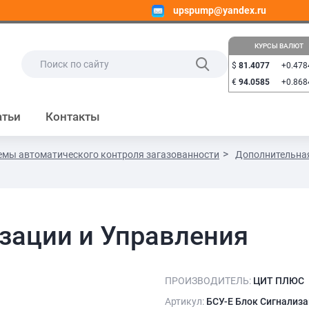
upspump@yandex.ru
КУРСЫ ВАЛЮТ
$
81.4077
+0.478
€
94.0585
+0.868
атьи
Контакты
емы автоматического контроля загазованности
Дополнительная
зации и Управления
ПРОИЗВОДИТЕЛЬ:
ЦИТ ПЛЮС
Артикул:
БСУ-Е Блок Сигнализа