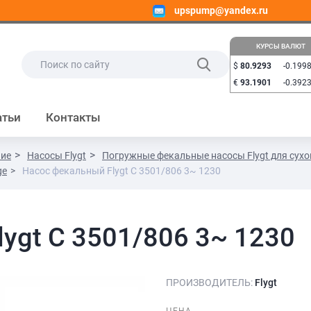
upspump@yandex.ru
КУРСЫ ВАЛЮТ
$
80.9293
-0.199
€
93.1901
-0.392
атьи
Контакты
ние
Насосы Flygt
Погружные фекальные насосы Flygt для сух
ge
Насос фекальный Flygt C 3501/806 3~ 1230
ygt C 3501/806 3~ 1230
ПРОИЗВОДИТЕЛЬ:
Flygt