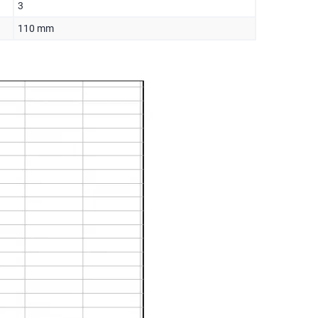
3
110 mm