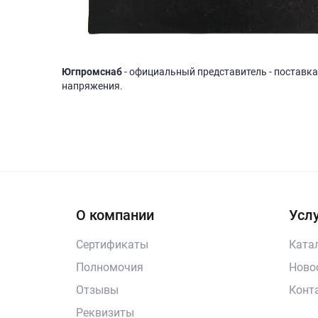
Югпромснаб
- официальный представитель - поставка
напряжения.
О компании
Услу
Сертификаты
Ката
Полномочия
Ново
Отзывы
Конт
Реквизиты