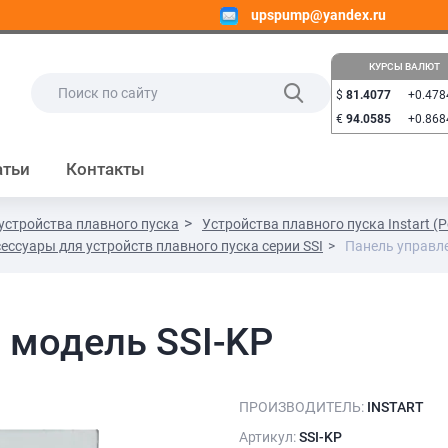
upspump@yandex.ru
КУРСЫ ВАЛЮТ
$
81.4077
+0.478
€
94.0585
+0.868
атьи
Контакты
устройства плавного пуска
Устройства плавного пуска Instart (
ессуары для устройств плавного пуска серии SSI
Панель управле
 модель SSI-KP
ПРОИЗВОДИТЕЛЬ:
INSTART
Артикул:
SSI-KP